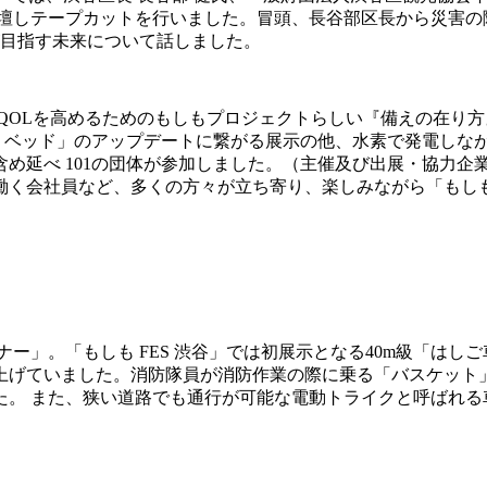
が登壇しテープカットを行いました。冒頭、長谷部区長から災害
」が目指す未来について話しました。
QOLを高めるためのもしもプロジェクトらしい『備えの在り
チン・ベッド」のアップデートに繋がる展示の他、水素で発電し
め延べ 101の団体が参加しました。（主催及び出展・協力企業
働く会社員など、多くの方々が立ち寄り、楽しみながら「もし
ー」。「もしも FES 渋谷」では初展示となる40m級「はし
上げていました。消防隊員が消防作業の際に乗る「バスケット
た。 また、狭い道路でも通行が可能な電動トライクと呼ばれる