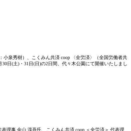
泉秀樹）、こくみん共済 coop 〈全労済〉（全国労働者共
月30日(土)・31日(日)の2日間、代々木公園にて開催いたしまし
表理事 金山 淳吾氏、こくみん共済 coop ＜全労済＞ 代表理