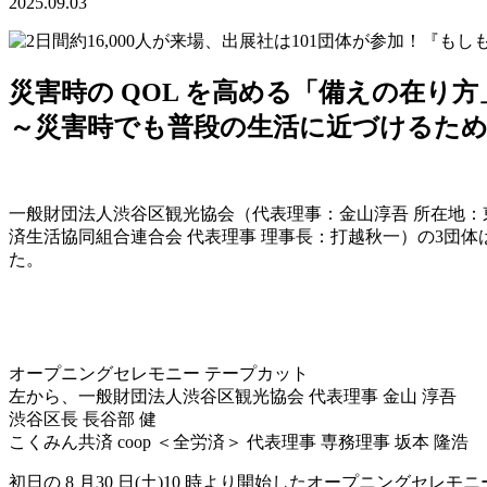
2025.09.03
災害時の QOL を高める「備えの在り
～災害時でも普段の生活に近づけるた
一般財団法人渋谷区観光協会（代表理事：金山淳吾 所在地：
済生活協同組合連合会 代表理事 理事長：打越秋一）の3団体は、渋
た。
オープニングセレモニー テープカット
左から、一般財団法人渋谷区観光協会 代表理事 金山 淳吾
渋谷区長 長谷部 健
こくみん共済 coop ＜全労済＞ 代表理事 専務理事 坂本 隆浩
初日の 8 月30 日(土)10 時より開始したオープニングセレ